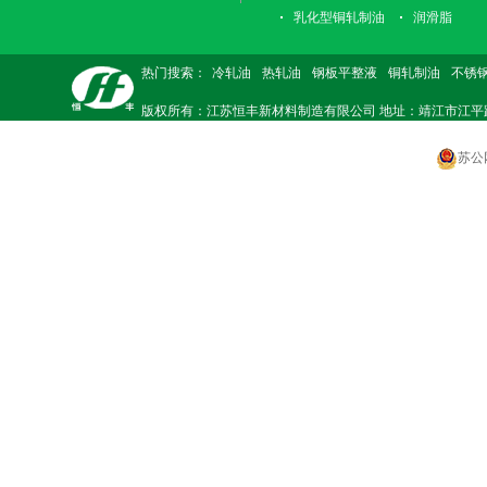
乳化型铜轧制油
润滑脂
热门搜索：
冷轧油
热轧油
钢板平整液
铜轧制油
不锈
版权所有：江苏恒丰新材料制造有限公司 地址：靖江市江平路东218号 电
苏公网