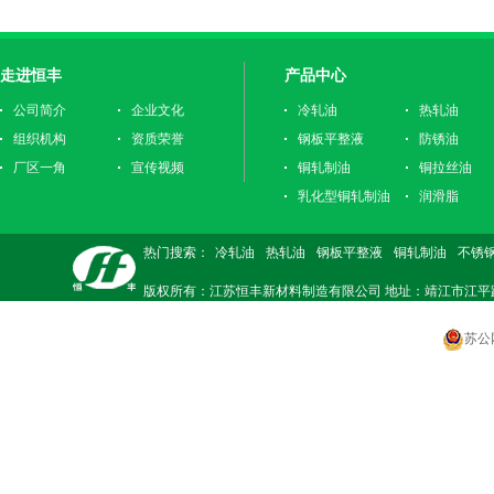
走进恒丰
产品中心
公司简介
企业文化
冷轧油
热轧油
组织机构
资质荣誉
钢板平整液
防锈油
厂区一角
宣传视频
铜轧制油
铜拉丝油
乳化型铜轧制油
润滑脂
热门搜索：
冷轧油
热轧油
钢板平整液
铜轧制油
不锈
版权所有：江苏恒丰新材料制造有限公司 地址：靖江市江平路东218号 电
苏公网